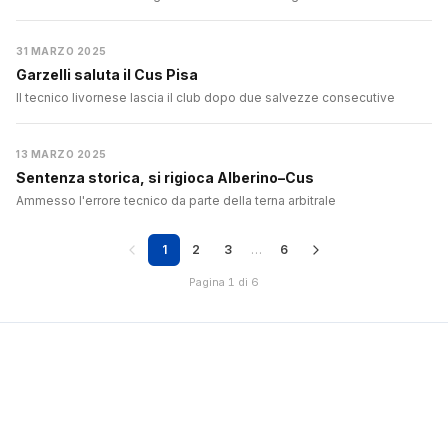
31 MARZO 2025
Garzelli saluta il Cus Pisa
Il tecnico livornese lascia il club dopo due salvezze consecutive
13 MARZO 2025
Sentenza storica, si rigioca Alberino–Cus
Ammesso l'errore tecnico da parte della terna arbitrale
1
2
3
…
6
Pagina 1 di 6