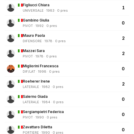
Figliucci Chiara
1
UNIVERSALE · 1983 · 0 pres
Gambino Giulia
0
PIVOT · 1992 · 0 pres
Mauro Paola
2
DIFENSORE · 1978 · 0 pres
Mazzei Sara
2
PIVOT · 1978 · 0 pres
Migliorini Francesca
0
DIF/LAT · 1998 · 0 pres
Roeherer Irene
2
LATERALE · 1982 · 0 pres
Salerno Giada
0
LATERALE · 1984 · 0 pres
Sergiampietri Federica
0
PIVOT · 1990 · 0 pres
Zavattaro Diletta
0
PORTIERE · 1990 · 0 pres