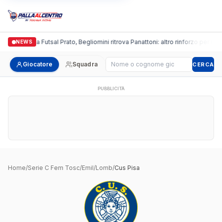
Italgronda Futsal Prato, Begliomini ritrova Panattoni: altro rinforzo per i bia
NEWS
Cerca giocatore
Giocatore
Squadra
CERCA
PUBBLICITÀ
Home
/
Serie C Fem Tosc/Emil/Lomb
/
Cus Pisa