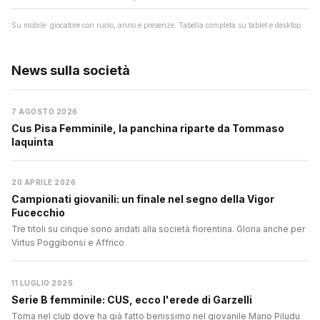
Su mobile: giocatore con ruolo, anno e presenze. Tabella completa su tablet e desktop.
News sulla società
7 AGOSTO 2026
Cus Pisa Femminile, la panchina riparte da Tommaso
Iaquinta
20 APRILE 2026
Campionati giovanili: un finale nel segno della Vigor
Fucecchio
Tre titoli su cinque sono andati alla società fiorentina. Gloria anche per
Virtus Poggibonsi e Affrico
11 LUGLIO 2025
Serie B femminile: CUS, ecco l'erede di Garzelli
Torna nel club dove ha già fatto benissimo nel giovanile Mario Piludu