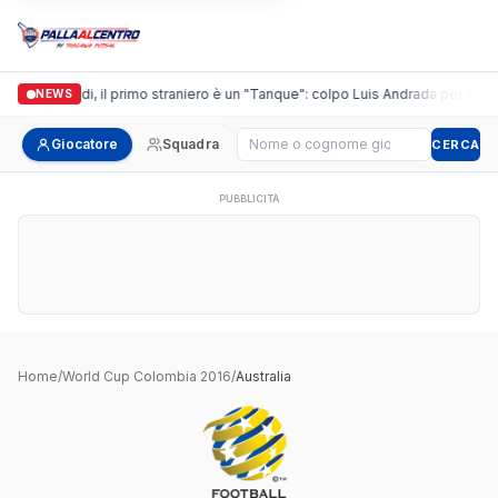
Casalguidi, il primo straniero è un "Tanque": colpo Luis Andrada per il deb
NEWS
Cerca giocatore
Giocatore
Squadra
CERCA
PUBBLICITÀ
Home
/
World Cup Colombia 2016
/
Australia