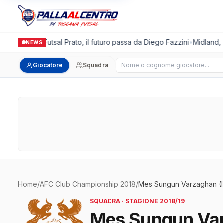
Italgronda Futsal Prato, il futuro passa da Diego Fazzini
•
Midland, d
NEWS
Cerca giocatore
Giocatore
Squadra
Home
/
AFC Club Championship 2018
/
Mes Sungun Varzaghan (I
SQUADRA · STAGIONE 2018/19
Mes Sungun Var