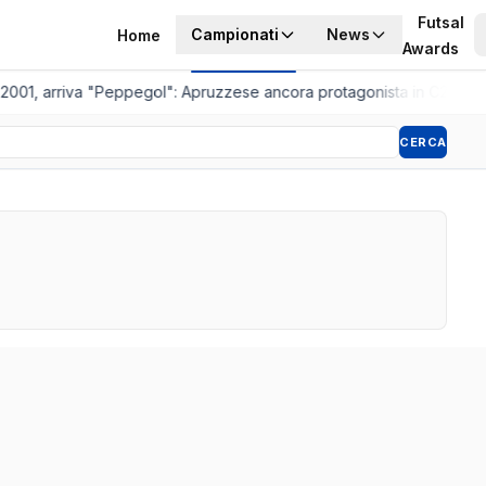
Futsal
Campionati
News
Home
Awards
 2001, arriva "Peppegol": Apruzzese ancora protagonista in C2
•
Pisto
CERCA