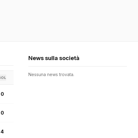
News sulla società
Nessuna news trovata.
GOL
0
0
4