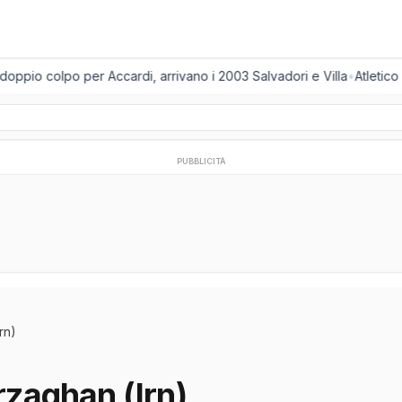
oppio colpo per Accardi, arrivano i 2003 Salvadori e Villa
•
Atletico
PUBBLICITÀ
rn)
zaghan (Irn)