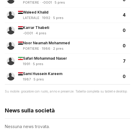
PORTIERE · -0001 · 5 pres
Waleed Khalid
4
LATERALE · 1992 · 5 pres
Karrar Thabeti
0
-0001 · 4 pres
Noor Neamah Mohammed
0
PORTIERE · 1986 · 2 pres
Safari Mohammad Naser
7
1991 · 5 pres
Sami Hussein Kareem
0
1987 · 5 pres
Su mobile: giocatore con ruolo, anno e presenze. Tabella completa su tablet e desktop.
News sulla società
Nessuna news trovata.