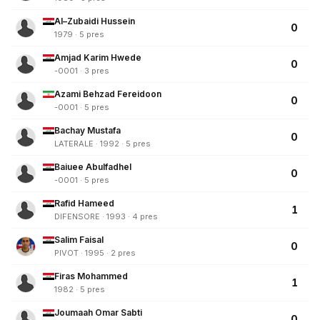
Al–Zubaidi Hussein
0
1979 · 5 pres
Amjad Karim Hwede
0
-0001 · 3 pres
Azami Behzad Fereidoon
0
-0001 · 5 pres
Bachay Mustafa
0
LATERALE · 1992 · 5 pres
Baiuee Abulfadhel
0
-0001 · 5 pres
Rafid Hameed
1
DIFENSORE · 1993 · 4 pres
Salim Faisal
0
PIVOT · 1995 · 2 pres
Firas Mohammed
1
1982 · 5 pres
Joumaah Omar Sabti
0