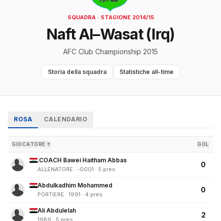
SQUADRA · STAGIONE 2014/15
Naft Al–Wasat (Irq)
AFC Club Championship 2015
Storia della squadra
Statistiche all-time
ROSA
CALENDARIO
GIOCATORE ↑
GOL
.COACH Bawei Haitham Abbas
0
ALLENATORE · -0001 · 5 pres
Abdulkadhim Mohammed
0
PORTIERE · 1991 · 4 pres
Ali Abdulelah
2
1989 · 5 pres