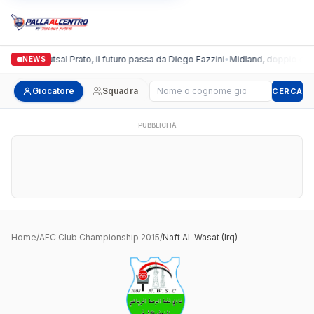
Italgronda Futsal Prato, il futuro passa da Diego Fazzini
•
Midland, doppio colpo
NEWS
Cerca giocatore
Giocatore
Squadra
CERCA
PUBBLICITÀ
Home
/
AFC Club Championship 2015
/
Naft Al–Wasat (Irq)