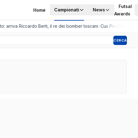
Futsal
Campionati
News
Home
Awards
o: arriva Riccardo Berti, il re dei bomber toscani
•
Cus Pisa Femminile,
CERCA