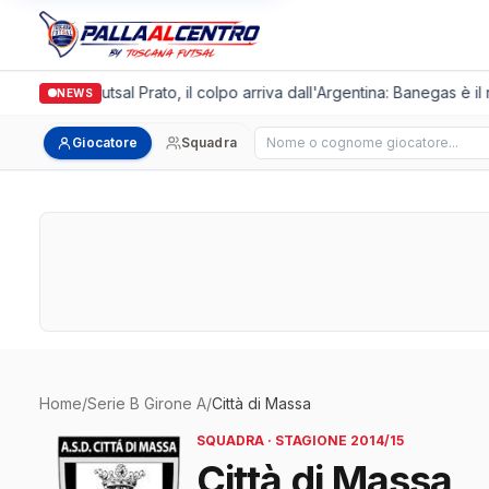
Italgronda Futsal Prato, il colpo arriva dall'Argentina: Banegas è il
NEWS
Cerca giocatore
Giocatore
Squadra
Home
/
Serie B Girone A
/
Città di Massa
SQUADRA · STAGIONE 2014/15
Città di Massa