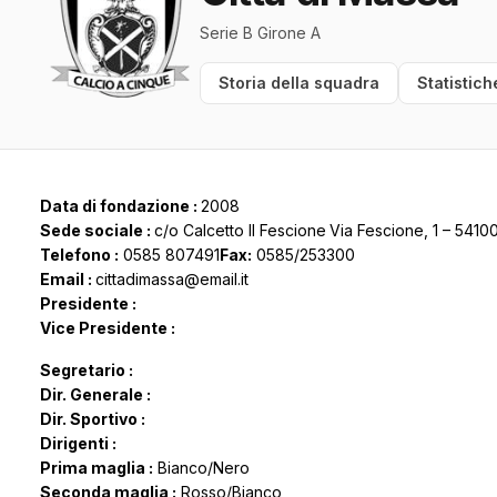
Serie B Girone A
Storia della squadra
Statistich
Data di fondazione :
2008
Sede sociale :
c/o Calcetto Il Fescione
Via Fescione, 1 – 541
Telefono :
0585 807491
Fax:
0585/253300
Email :
cittadimassa@email.it
Presidente :
Vice Presidente :
Segretario :
Dir. Generale :
Dir. Sportivo :
Dirigenti :
Prima maglia :
Bianco/Nero
Seconda maglia :
Rosso/Bianco