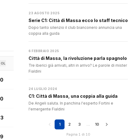
23 AGOSTO 2025
Serie C1: Città di Massa ecco lo staff tecnico
Dopo tanto silenzio il club bianconero annuncia una
coppia alla guida
6 FEBBRAIO 2025
Città di Massa, la rivoluzione parla spagnolo
GOL
Tre iberici già arrivati, altri in arrivo? Le parole di mister
Fialdini
0
24 LUGLIO 2024
C1: Città di Massa, una coppia alla guida
0
De Angeli saluta. In panchina l'esperto Fortini e
l'emergente Fialdini
3
1
2
3
…
10
Pagina 1 di 10
9