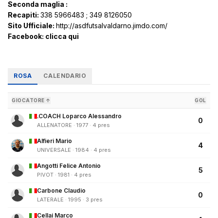
Seconda maglia :
Recapiti:
338 5966483 ; 349 8126050
Sito Ufficiale:
http://asdfutsalvaldarno.jimdo.com/
Facebook:
clicca qui
ROSA
CALENDARIO
GIOCATORE ↑
GOL
.COACH Loparco Alessandro
0
ALLENATORE · 1977 · 4 pres
Alfieri Mario
4
UNIVERSALE · 1984 · 4 pres
Angotti Felice Antonio
5
PIVOT · 1981 · 4 pres
Carbone Claudio
0
LATERALE · 1995 · 3 pres
Cellai Marco