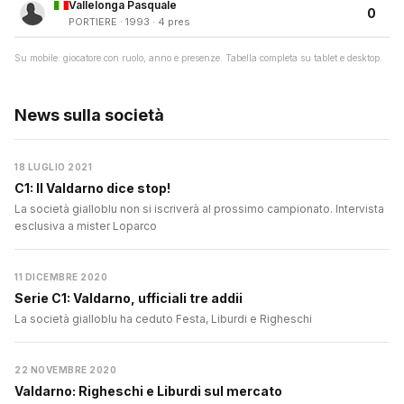
Vallelonga Pasquale
0
PORTIERE · 1993 · 4 pres
Su mobile: giocatore con ruolo, anno e presenze. Tabella completa su tablet e desktop.
News sulla società
18 LUGLIO 2021
C1: Il Valdarno dice stop!
La società gialloblu non si iscriverà al prossimo campionato. Intervista
esclusiva a mister Loparco
11 DICEMBRE 2020
Serie C1: Valdarno, ufficiali tre addii
La società gialloblu ha ceduto Festa, Liburdi e Righeschi
22 NOVEMBRE 2020
Valdarno: Righeschi e Liburdi sul mercato