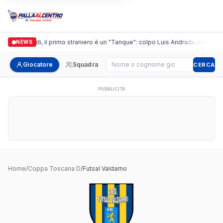
Casalguidi, il primo straniero è un "Tanque": colpo Luis Andrada per il debu
NEWS
Cerca giocatore
Giocatore
Squadra
CERCA
PUBBLICITÀ
Home
/
Coppa Toscana D
/
Futsal Valdarno