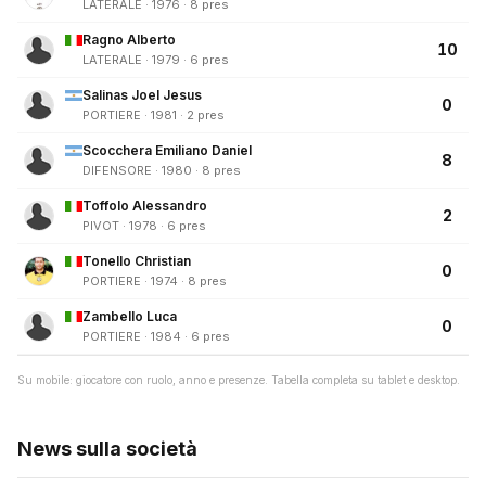
LATERALE · 1976 · 8 pres
Ragno Alberto
10
LATERALE · 1979 · 6 pres
Salinas Joel Jesus
0
PORTIERE · 1981 · 2 pres
Scocchera Emiliano Daniel
8
DIFENSORE · 1980 · 8 pres
Toffolo Alessandro
2
PIVOT · 1978 · 6 pres
Tonello Christian
0
PORTIERE · 1974 · 8 pres
Zambello Luca
0
PORTIERE · 1984 · 6 pres
Su mobile: giocatore con ruolo, anno e presenze. Tabella completa su tablet e desktop.
News sulla società