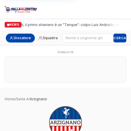
Casalguidi, il primo straniero è un "Tanque": colpo Luis Andrada per il debu
NEWS
Cerca giocatore
Giocatore
Squadra
CERCA
PUBBLICITÀ
Home
/
Serie A
/
Arzignano