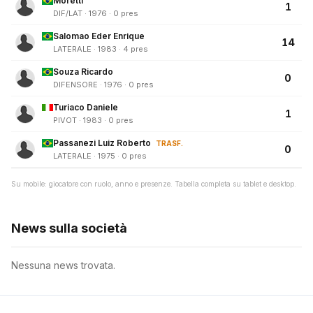
Moretti
1
DIF/LAT · 1976 · 0 pres
Salomao Eder Enrique
14
LATERALE · 1983 · 4 pres
Souza Ricardo
0
DIFENSORE · 1976 · 0 pres
Turiaco Daniele
1
PIVOT · 1983 · 0 pres
Passanezi Luiz Roberto
TRASF.
0
LATERALE · 1975 · 0 pres
Su mobile: giocatore con ruolo, anno e presenze. Tabella completa su tablet e desktop.
News sulla società
Nessuna news trovata.