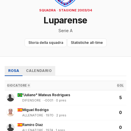
SQUADRA · STAGIONE 2003/04
Luparense
Serie A
Storia della squadra
Statistiche all-time
ROSA
CALENDARIO
GIOCATORE ↑
GOL
"Juliano" Mateus Rodrigues
5
DIFENSORE · -0001 · 0 pres
Miguel Rodrigo
0
ALLENATORE · 1970 · 2 pres
Ramiro Diaz
0
ALLENATORE · 1974 · 1 pres