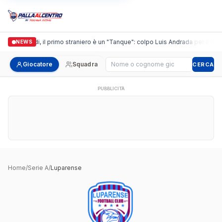
Casalguidi, il primo straniero è un "Tanque": colpo Luis Andrada per il debu
NEWS
Cerca giocatore
Giocatore
Squadra
CERCA
PUBBLICITÀ
Home
/
Serie A
/
Luparense