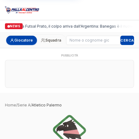
Italgronda Futsal Prato, il colpo arriva dall'Argentina: Banegas è il nuovo l
NEWS
Cerca giocatore
Giocatore
Squadra
CERCA
PUBBLICITÀ
Home
/
Serie A
/
Atletico Palermo