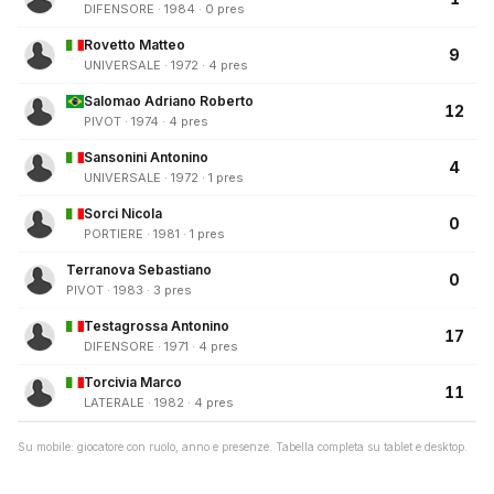
DIFENSORE · 1984 · 0 pres
Rovetto Matteo
9
UNIVERSALE · 1972 · 4 pres
Salomao Adriano Roberto
12
PIVOT · 1974 · 4 pres
Sansonini Antonino
4
UNIVERSALE · 1972 · 1 pres
Sorci Nicola
0
PORTIERE · 1981 · 1 pres
Terranova Sebastiano
0
PIVOT · 1983 · 3 pres
Testagrossa Antonino
17
DIFENSORE · 1971 · 4 pres
Torcivia Marco
11
LATERALE · 1982 · 4 pres
Su mobile: giocatore con ruolo, anno e presenze. Tabella completa su tablet e desktop.