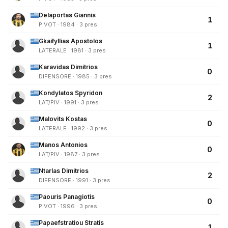
Delaportas Giannis
1
PIVOT · 1984 · 3 pres
Gkaifyllias Apostolos
1
LATERALE · 1981 · 3 pres
Karavidas Dimitrios
0
DIFENSORE · 1985 · 3 pres
Kondylatos Spyridon
2
LAT/PIV · 1991 · 3 pres
Malovits Kostas
0
LATERALE · 1992 · 3 pres
Manos Antonios
0
LAT/PIV · 1987 · 3 pres
Ntarlas Dimitrios
2
DIFENSORE · 1991 · 3 pres
Paouris Panagiotis
0
PIVOT · 1996 · 3 pres
Papaefstratiou Stratis
1