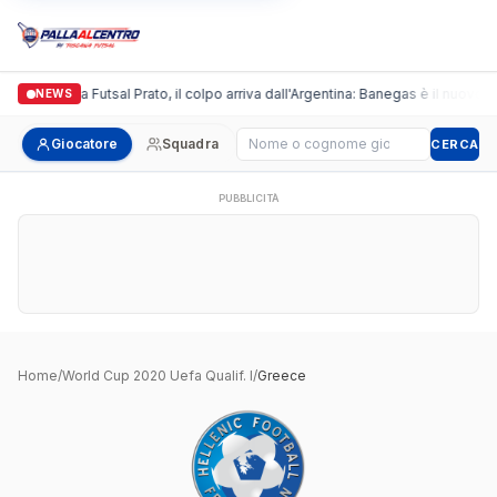
Italgronda Futsal Prato, il colpo arriva dall'Argentina: Banegas è il nuovo l
NEWS
Cerca giocatore
Giocatore
Squadra
CERCA
PUBBLICITÀ
Home
/
World Cup 2020 Uefa Qualif. I
/
Greece