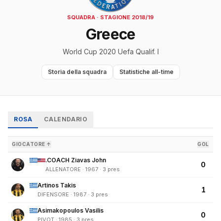
SQUADRA · STAGIONE 2018/19
Greece
World Cup 2020 Uefa Qualif. I
Storia della squadra
Statistiche all-time
ROSA
CALENDARIO
GIOCATORE ↑
GOL
.COACH Ziavas John
0
ALLENATORE · 1967 · 3 pres
Artinos Takis
1
DIFENSORE · 1987 · 3 pres
Asimakopoulos Vasilis
0
PIVOT · 1985 · 3 pres