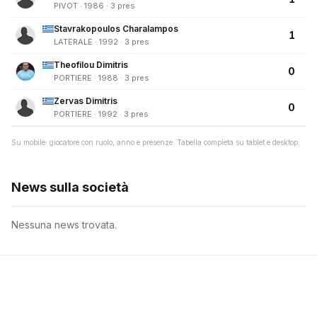
PIVOT · 1986 · 3 pres
Stavrakopoulos Charalampos
1
LATERALE · 1992 · 3 pres
Theofilou Dimitris
0
PORTIERE · 1988 · 3 pres
Zervas Dimitris
0
PORTIERE · 1992 · 3 pres
Su mobile: giocatore con ruolo, anno e presenze. Tabella completa su tablet e desktop.
News sulla società
Nessuna news trovata.