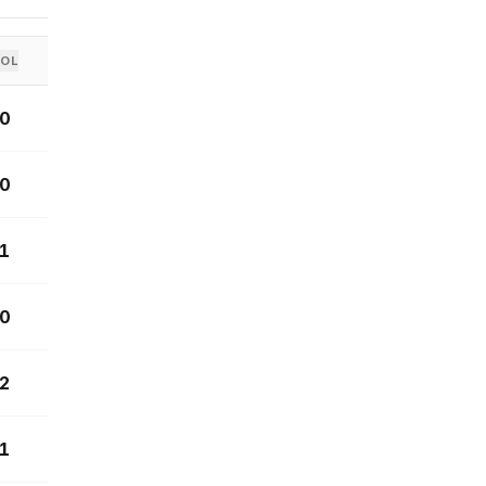
OL
0
0
1
0
2
1