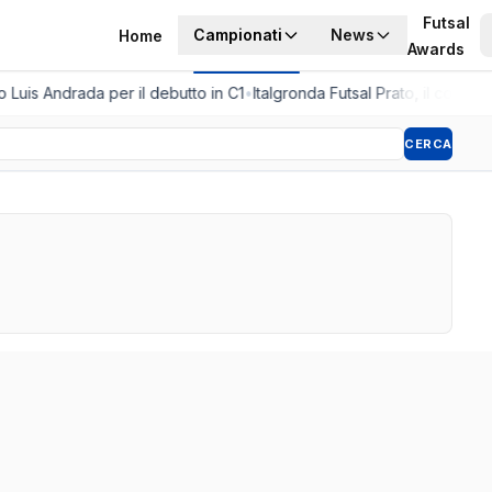
Futsal
Campionati
News
Home
Awards
 Luis Andrada per il debutto in C1
•
Italgronda Futsal Prato, il colpo a
CERCA