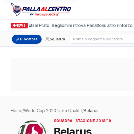
Italgronda Futsal Prato, Begliomini ritrova Panattoni: altro rinforzo 
NEWS
Cerca giocatore
Giocatore
Squadra
Home
/
World Cup 2020 Uefa Qualif. I
/
Belarus
SQUADRA · STAGIONE 2018/19
Belarus