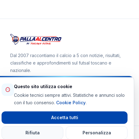
Dal 2007 raccontiamo il calcio a 5 con notizie, risultati,
classifiche e approfondimenti sul futsal toscano e
nazionale.
Questo sito utilizza cookie
Cookie tecnici sempre attivi. Statistiche e annunci solo
Canale WhatsApp
con il tuo consenso.
Cookie Policy
.
Telegram Toscana Futsal
Accetta tutti
Rifiuta
Personalizza
© 2026 Palla al Centro · Tutti i diritti riservati