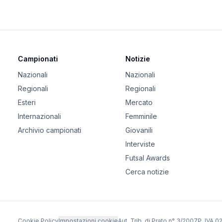
Campionati
Notizie
Nazionali
Nazionali
Regionali
Regionali
Esteri
Mercato
Internazionali
Femminile
Archivio campionati
Giovanili
Interviste
Futsal Awards
Cerca notizie
Cookie Policy
Impostazioni cookie
Aut. Trib. di Prato n° 3/2007
P. IVA 