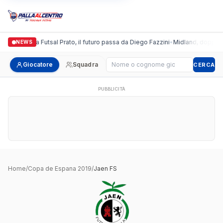
Italgronda Futsal Prato, il futuro passa da Diego Fazzini
•
Midland, doppio co
NEWS
Cerca giocatore
Giocatore
Squadra
CERCA
PUBBLICITÀ
Home
/
Copa de Espana 2019
/
Jaen FS