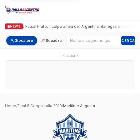
Italgronda Futsal Prato, il colpo arriva dall'Argentina: Banegas è il nuovo le
NEWS
Cerca giocatore
Giocatore
Squadra
CERCA
PUBBLICITÀ
Home
/
Final 8 Coppa Italia 2019
/
Maritime Augusta