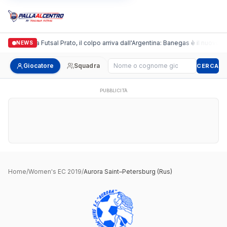
Italgronda Futsal Prato, il colpo arriva dall'Argentina: Banegas è il nuovo l
NEWS
Cerca giocatore
Giocatore
Squadra
CERCA
PUBBLICITÀ
Home
/
Women's EC 2019
/
Aurora Saint–Petersburg (Rus)