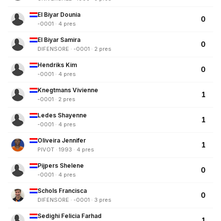
El Biyar Dounia
0
-0001 · 4 pres
El Biyar Samira
0
DIFENSORE · -0001 · 2 pres
Hendriks Kim
0
-0001 · 4 pres
Knegtmans Vivienne
1
-0001 · 2 pres
Ledes Shayenne
1
-0001 · 4 pres
Oliveira Jennifer
1
PIVOT · 1993 · 4 pres
Pijpers Shelene
0
-0001 · 4 pres
Schols Francisca
0
DIFENSORE · -0001 · 3 pres
Sedighi Felicia Farhad
1