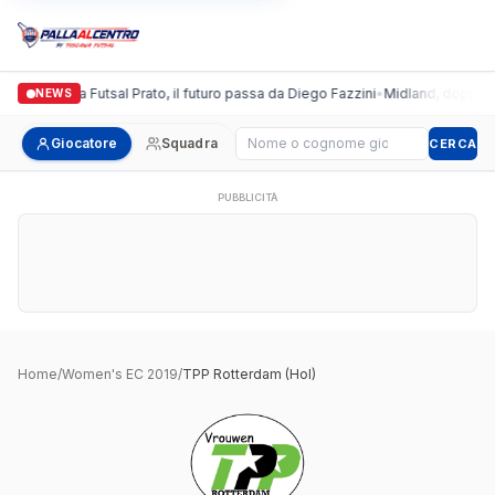
Italgronda Futsal Prato, il futuro passa da Diego Fazzini
•
Midland, doppio co
NEWS
Cerca giocatore
Giocatore
Squadra
CERCA
PUBBLICITÀ
Home
/
Women's EC 2019
/
TPP Rotterdam (Hol)