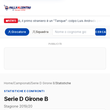
Casalguidi, il primo straniero è un "Tanque": colpo Luis Andrada per il debu
NEWS
Cerca giocatore
Giocatore
Squadra
CERCA
PUBBLICITÀ
Home
/
Campionati
/
Serie D Girone B
/
Statistiche
STATISTICHE E CONFRONTI
Serie D Girone B
Stagione 2019/20