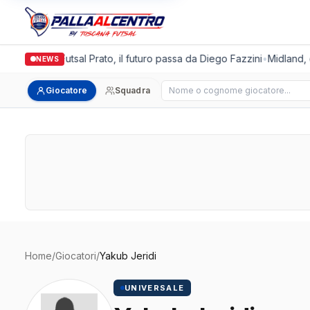
Italgronda Futsal Prato, il futuro passa da Diego Fazzini
•
Midland, d
NEWS
Cerca giocatore
Giocatore
Squadra
Home
/
Giocatori
/
Yakub Jeridi
UNIVERSALE