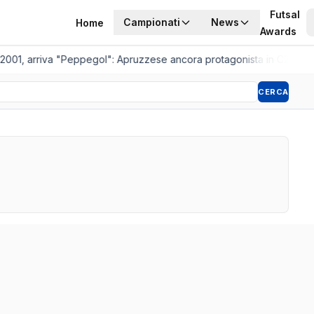
Futsal
Campionati
News
Home
Awards
 2001, arriva "Peppegol": Apruzzese ancora protagonista in C2
•
Pisto
CERCA