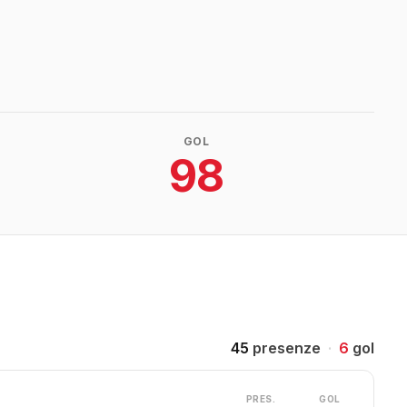
GOL
98
45
presenze
·
6
gol
PRES.
GOL