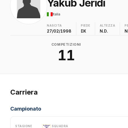
Yakub Jeridi
Italia
NASCITA
PIEDE
ALTEZZA
P
27/02/1998
DX
N.D.
N
COMPETIZIONI
11
Carriera
Campionato
STAGIONE
SQUADRA