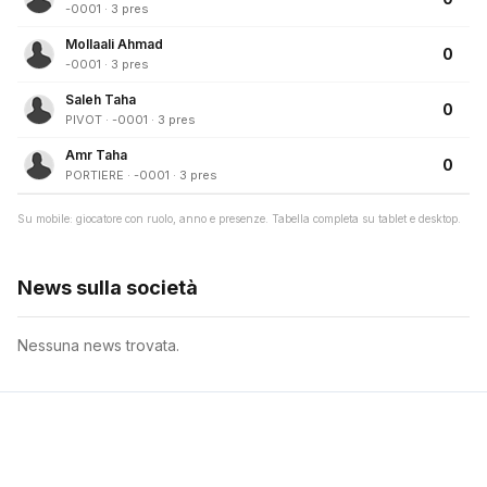
-0001 · 3 pres
Mollaali Ahmad
0
-0001 · 3 pres
Saleh Taha
0
PIVOT · -0001 · 3 pres
Amr Taha
0
PORTIERE · -0001 · 3 pres
Su mobile: giocatore con ruolo, anno e presenze. Tabella completa su tablet e desktop.
News sulla società
Nessuna news trovata.