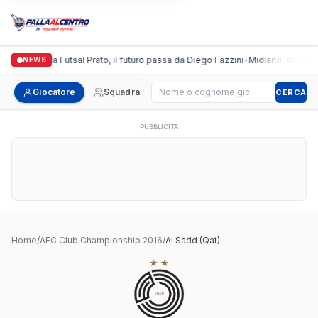
Italgronda Futsal Prato, il futuro passa da Diego Fazzini
•
Midland, doppio c
NEWS
Cerca giocatore
Giocatore
Squadra
CERCA
PUBBLICITÀ
Home
/
AFC Club Championship 2016
/
Al Sadd (Qat)