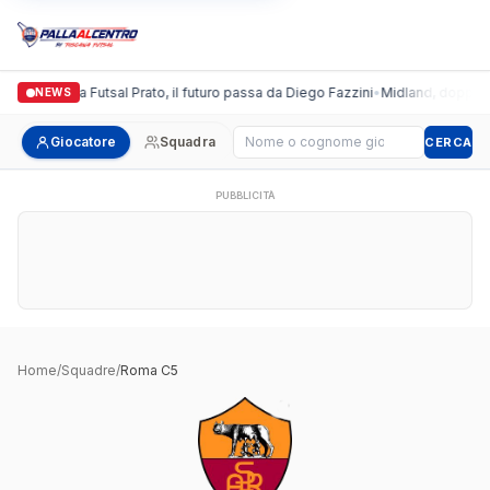
Italgronda Futsal Prato, il futuro passa da Diego Fazzini
•
Midland, doppio co
NEWS
Cerca giocatore
Giocatore
Squadra
CERCA
PUBBLICITÀ
Home
/
Squadre
/
Roma C5