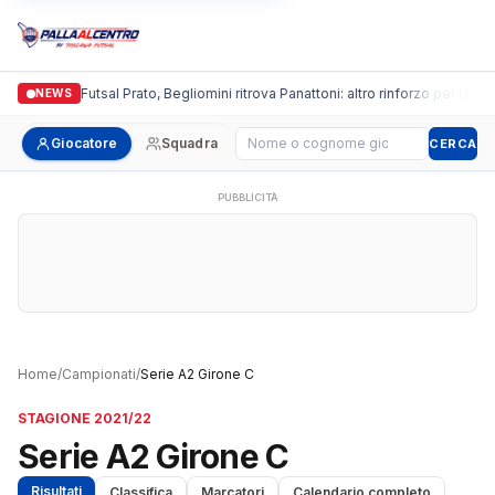
Italgronda Futsal Prato, Begliomini ritrova Panattoni: altro rinforzo per i bianc
NEWS
Cerca giocatore
Giocatore
Squadra
CERCA
PUBBLICITÀ
Home
/
Campionati
/
Serie A2 Girone C
STAGIONE 2021/22
Serie A2 Girone C
Risultati
Classifica
Marcatori
Calendario completo