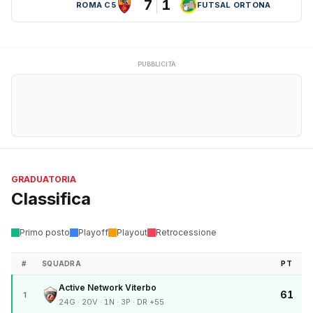
7
1
ROMA C5
FUTSAL ORTONA
PUBBLICITÀ
GRADUATORIA
Classifica
Primo posto
Playoff
Playout
Retrocessione
#
SQUADRA
PT
Active Network Viterbo
61
1
24G · 20V · 1N · 3P · DR +55