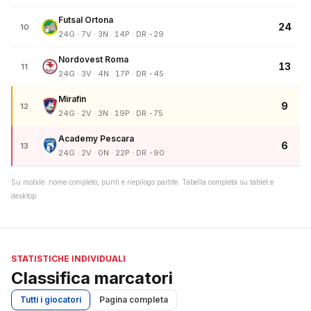
Futsal Ortona
24
10
24G · 7V · 3N · 14P · DR -29
Nordovest Roma
13
11
24G · 3V · 4N · 17P · DR -45
Mirafin
9
12
24G · 2V · 3N · 19P · DR -75
Academy Pescara
6
13
24G · 2V · 0N · 22P · DR -90
Su mobile: nome completo, punti e riepilogo partite. Tabella completa su tablet e
desktop.
STATISTICHE INDIVIDUALI
Classifica marcatori
Tutti i giocatori
Pagina completa