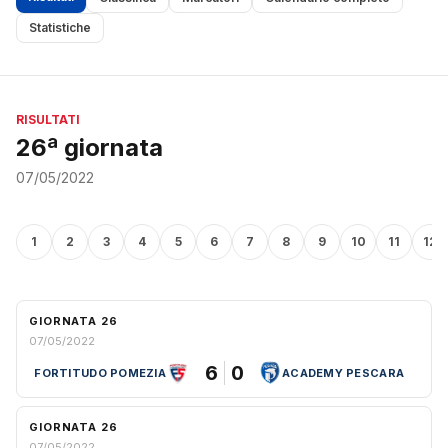
Statistiche
RISULTATI
26ª giornata
07/05/2022
1
2
3
4
5
6
7
8
9
10
11
12
GIORNATA 26
07/05/2022
6
0
FORTITUDO POMEZIA
ACADEMY PESCARA
GIORNATA 26
07/05/2022