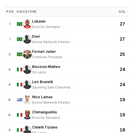
POS
GIOCATORE
GOL
Lukaian
27
1
Ecocity Genzano
Davì
27
1
Active Network Viterbo
Fornari Jader
25
3
Fortitudo Pomezia
Biscossi Matteo
24
4
SS Lazio
Leo Brunelli
24
4
Sporting Sala Consilina
Nico Lamas
19
6
Active Network Viterbo
Chimanguinho
19
6
Ecocity Genzano
Chilelli Tiziano
18
8
SS Lazio