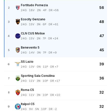
Fortitudo Pomezia
56
2
24G · 18V · 2N · 4P · DR +58
Ecocity Genzano
48
3
24G · 15V · 3N · 6P · DR +61
CLN CUS Molise
47
4
24G · 15V · 2N · 7P · DR +24
Benevento 5
45
5
24G · 14V · 3N · 7P · DR +9
SS Lazio
39
6
24G · 13V · 0N · 11P · DR +7
Sporting Sala Consilina
36
7
24G · 11V · 3N · 10P · DR +17
Roma C5
32
8
24G · 11V · 3N · 10P · DR +10
Italpol C5
32
9
24G · 9V · 5N · 10P · DR -2