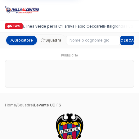
Casalguidi, linea verde per la C1: arriva Fabio Ceccarelli
•
Italgronda Futsal P
NEWS
Cerca giocatore
Giocatore
Squadra
CERCA
PUBBLICITÀ
Home
/
Squadre
/
Levante UD FS