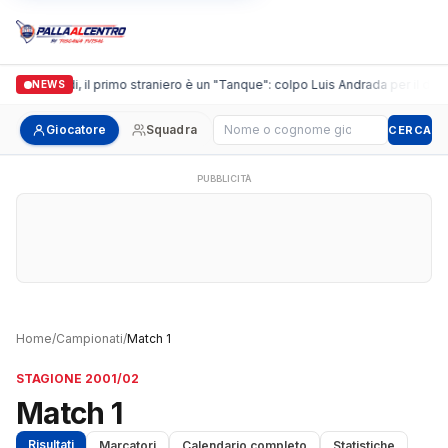
Casalguidi, il primo straniero è un "Tanque": colpo Luis Andrada per il debu
NEWS
Cerca giocatore
Giocatore
Squadra
CERCA
PUBBLICITÀ
Home
/
Campionati
/
Match 1
STAGIONE 2001/02
Match 1
Risultati
Marcatori
Calendario completo
Statistiche