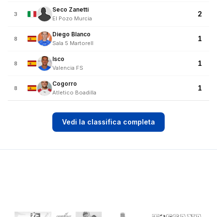
Seco Zanetti
2
3
El Pozo Murcia
Diego Blanco
1
8
Sala 5 Martorell
Isco
1
8
Valencia FS
Cogorro
1
8
Atletico Boadilla
Vedi la classifica completa