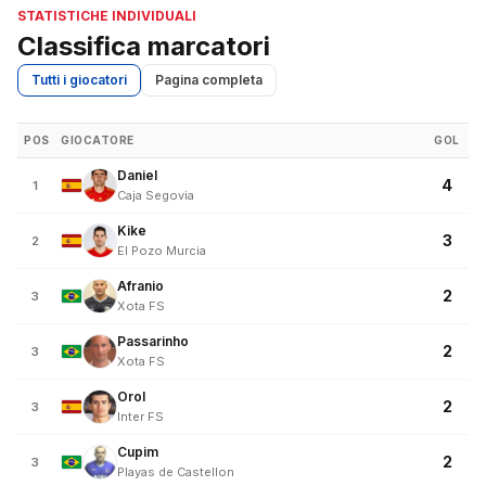
STATISTICHE INDIVIDUALI
Classifica marcatori
Tutti i giocatori
Pagina completa
POS
GIOCATORE
GOL
Daniel
4
1
Caja Segovia
Kike
3
2
El Pozo Murcia
Afranio
2
3
Xota FS
Passarinho
2
3
Xota FS
Orol
2
3
Inter FS
Cupim
2
3
Playas de Castellon