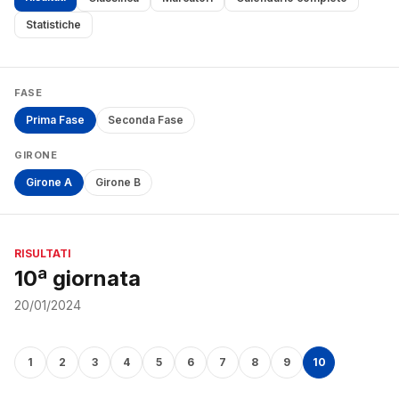
Statistiche
FASE
Prima Fase
Seconda Fase
GIRONE
Girone A
Girone B
RISULTATI
10ª giornata
20/01/2024
1
2
3
4
5
6
7
8
9
10