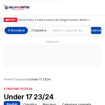
Italgronda Futsal Prato, il futuro passa da Diego Fazzini
•
Midland, doppio colp
NEWS
Cerca giocatore
Giocatore
Squadra
CERCA
PUBBLICITÀ
Home
/
Campionati
/
Under 17 23/24
STAGIONE 2023/24
Under 17 23/24
Risultati
Classifica
Marcatori
Calendario completo