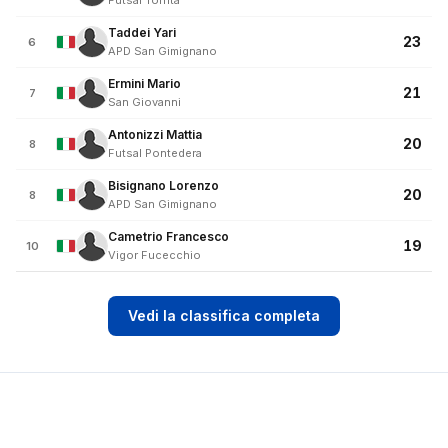
Futsal Torrita
Taddei Yari
23
6
APD San Gimignano
Ermini Mario
21
7
San Giovanni
Antonizzi Mattia
20
8
Futsal Pontedera
Bisignano Lorenzo
20
8
APD San Gimignano
Cametrio Francesco
19
10
Vigor Fucecchio
Vedi la classifica completa