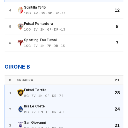
Scintilla 1945
12
4
10G · 4V · 0N · 6P · DR -11
Futsal Pontedera
8
5
10G · 2V · 2N · 6P · DR -13
Sporting Tau Futsal
7
6
10G · 2V · 1N · 7P · DR -15
GIRONE B
#
SQUADRA
PT
Futsal Torrita
28
1
8G · 7V · 1N · 0P · DR +74
Ibs Le Crete
24
2
8G · 7V · 0N · 1P · DR +49
San Giovanni
21
3