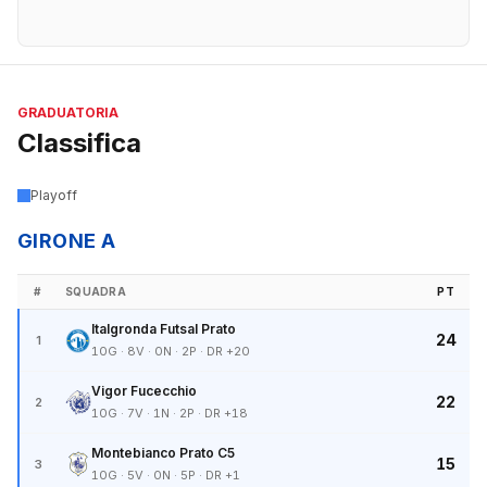
GRADUATORIA
Classifica
Playoff
GIRONE A
#
SQUADRA
PT
Italgronda Futsal Prato
24
1
10G · 8V · 0N · 2P · DR +20
Vigor Fucecchio
22
2
10G · 7V · 1N · 2P · DR +18
Montebianco Prato C5
15
3
10G · 5V · 0N · 5P · DR +1