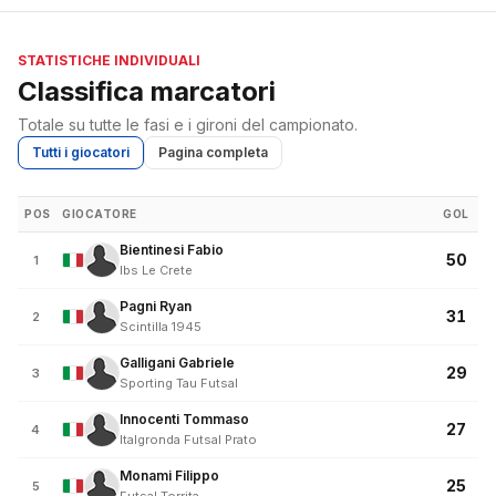
STATISTICHE INDIVIDUALI
Classifica marcatori
Totale su tutte le fasi e i gironi del campionato.
Tutti i giocatori
Pagina completa
POS
GIOCATORE
GOL
Bientinesi Fabio
50
1
Ibs Le Crete
Pagni Ryan
31
2
Scintilla 1945
Galligani Gabriele
29
3
Sporting Tau Futsal
Innocenti Tommaso
27
4
Italgronda Futsal Prato
Monami Filippo
25
5