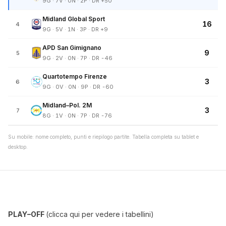
9G · 7V · 0N · 2P · DR +50
Midland Global Sport
16
4
9G · 5V · 1N · 3P · DR +9
APD San Gimignano
9
5
9G · 2V · 0N · 7P · DR -46
Quartotempo Firenze
3
6
9G · 0V · 0N · 9P · DR -60
Midland–Pol. 2M
3
7
8G · 1V · 0N · 7P · DR -76
Su mobile: nome completo, punti e riepilogo partite. Tabella completa su tablet e
desktop.
PLAY–OFF
(clicca qui per vedere i tabellini)