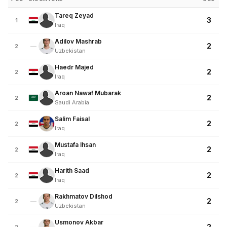
Tareq Zeyad
3
1
Iraq
Adilov Mashrab
2
—
2
Uzbekistan
Haedr Majed
2
2
Iraq
Aroan Nawaf Mubarak
2
2
Saudi Arabia
Salim Faisal
2
2
Iraq
Mustafa Ihsan
2
2
Iraq
Harith Saad
2
2
Iraq
Rakhmatov Dilshod
2
—
2
Uzbekistan
Usmonov Akbar
2
—