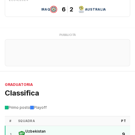
6
2
IRAQ
AUSTRALIA
PUBBLICITÀ
GRADUATORIA
Classifica
Primo posto
Playoff
#
SQUADRA
PT
Uzbekistan
9
1