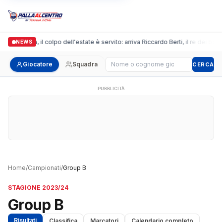
Arpi Nova, il colpo dell'estate è servito: arriva Riccardo Berti, il re dei bom
NEWS
Cerca giocatore
Giocatore
Squadra
CERCA
PUBBLICITÀ
Home
/
Campionati
/
Group B
STAGIONE 2023/24
Group B
Risultati
Classifica
Marcatori
Calendario completo