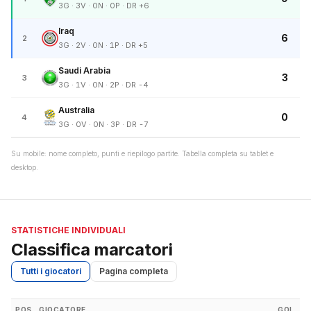
3G · 3V · 0N · 0P · DR +6
Iraq
6
2
3G · 2V · 0N · 1P · DR +5
Saudi Arabia
3
3
3G · 1V · 0N · 2P · DR -4
Australia
0
4
3G · 0V · 0N · 3P · DR -7
Su mobile: nome completo, punti e riepilogo partite. Tabella completa su tablet e
desktop.
STATISTICHE INDIVIDUALI
Classifica marcatori
Tutti i giocatori
Pagina completa
POS
GIOCATORE
GOL