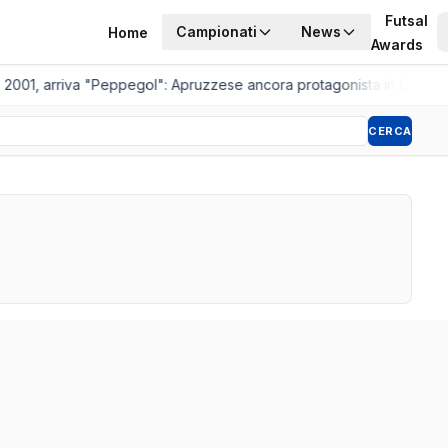
Futsal
Campionati
News
Home
Awards
 2001, arriva "Peppegol": Apruzzese ancora protagonista in C2
•
Pist
CERCA