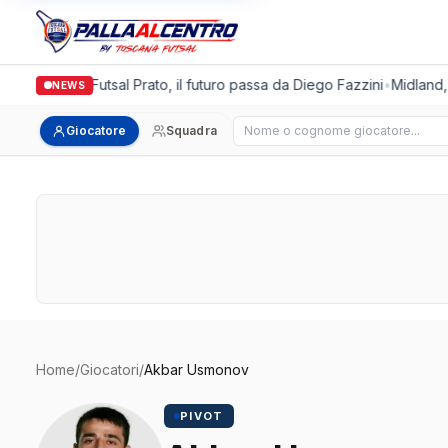
Italgronda Futsal Prato, il futuro passa da Diego Fazzini
•
Midland, 
NEWS
Cerca giocatore
Giocatore
Squadra
Home
/
Giocatori
/
Akbar Usmonov
PIVOT