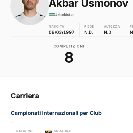
Akbar Usmonov
Uzbekistan
NASCITA
PIEDE
ALTEZZA
P
09/03/1997
N.D.
N.D.
N
COMPETIZIONI
8
Carriera
Campionati Internazionali per Club
STAGIONE
SQUADRA