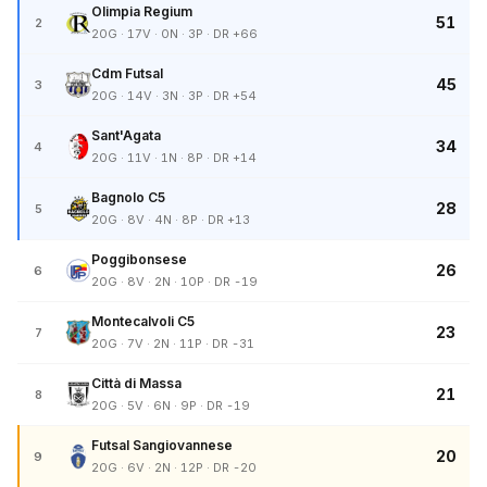
Olimpia Regium
51
2
20G · 17V · 0N · 3P · DR +66
Cdm Futsal
45
3
20G · 14V · 3N · 3P · DR +54
Sant'Agata
34
4
20G · 11V · 1N · 8P · DR +14
Bagnolo C5
28
5
20G · 8V · 4N · 8P · DR +13
Poggibonsese
26
6
20G · 8V · 2N · 10P · DR -19
Montecalvoli C5
23
7
20G · 7V · 2N · 11P · DR -31
Città di Massa
21
8
20G · 5V · 6N · 9P · DR -19
Futsal Sangiovannese
20
9
20G · 6V · 2N · 12P · DR -20