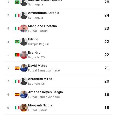
28
2
Sant'Agata
Ammendola Antonio
24
3
Sant'Agata
Mangione Gaetano
23
4
Futsal Pistoia
Edinho
22
5
Olimpia Regium
Evandro
22
5
Bagnolo C5
David Mateo
21
7
Futsal Sangiovannese
Antonietti Mirco
20
8
Bagnolo C5
Jimenez Reyes Sergio
18
9
Futsal Sangiovannese
Morganti Nicola
18
9
Futsal Pistoia