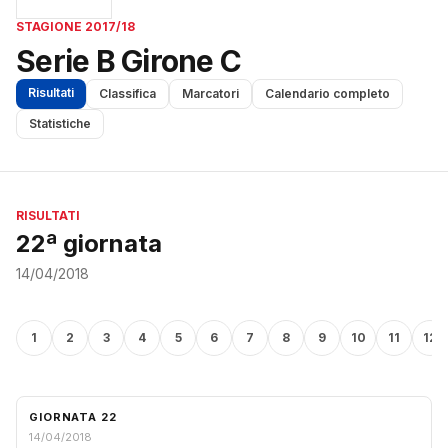
STAGIONE 2017/18
Serie B Girone C
Risultati
Classifica
Marcatori
Calendario completo
Statistiche
RISULTATI
22ª giornata
14/04/2018
1
2
3
4
5
6
7
8
9
10
11
12
GIORNATA 22
14/04/2018