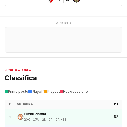
PUBBLICITÀ
GRADUATORIA
Classifica
Primo posto
Playoff
Playout
Retrocessione
#
SQUADRA
PT
Futsal Pistoia
53
1
20G · 17V · 2N · 1P · DR +63