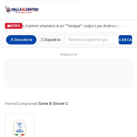
Casalguidi, il primo straniero è un "Tanque": colpo Luis Andrada per il debut
NEWS
Cerca giocatore
Giocatore
Squadra
CERCA
PUBBLICITÀ
Home
/
Campionati
/
Serie B Girone C