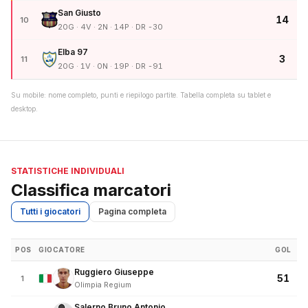
San Giusto
14
10
20G · 4V · 2N · 14P · DR -30
Elba 97
3
11
20G · 1V · 0N · 19P · DR -91
Su mobile: nome completo, punti e riepilogo partite. Tabella completa su tablet e
desktop.
STATISTICHE INDIVIDUALI
Classifica marcatori
Tutti i giocatori
Pagina completa
POS
GIOCATORE
GOL
Ruggiero Giuseppe
51
1
Olimpia Regium
Salerno Bruno Antonio