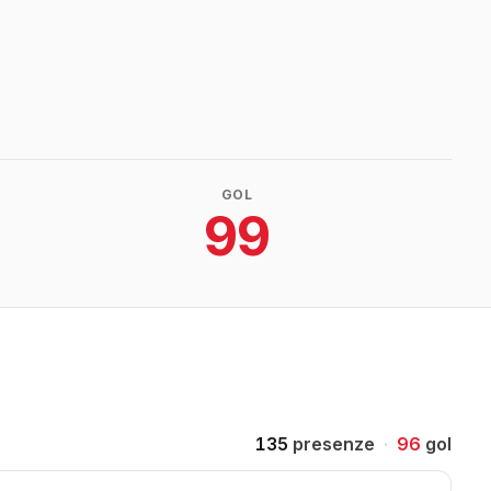
GOL
99
135
presenze
·
96
gol