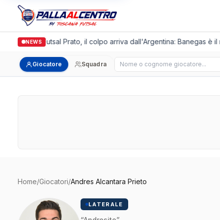
Italgronda Futsal Prato, il colpo arriva dall'Argentina: Banegas è il
NEWS
Cerca giocatore
Giocatore
Squadra
Home
/
Giocatori
/
Andres Alcantara Prieto
LATERALE
“Andresito”