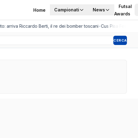
Futsal
Campionati
News
Home
Awards
o: arriva Riccardo Berti, il re dei bomber toscani
•
Cus Pisa Femminile,
CERCA