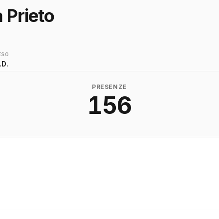
 Prieto
ESO
.D.
PRESENZE
156