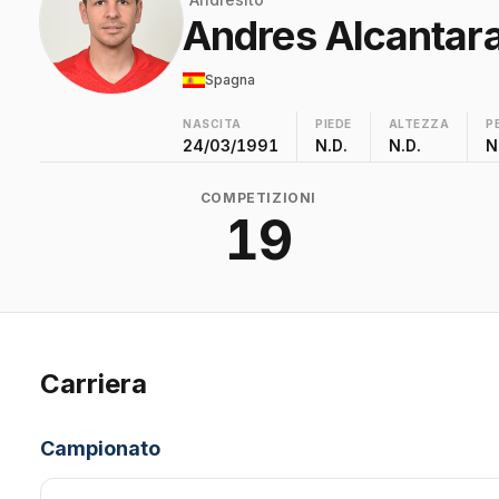
Andres Alcantara
Spagna
NASCITA
PIEDE
ALTEZZA
P
24/03/1991
N.D.
N.D.
N
COMPETIZIONI
19
Carriera
Campionato