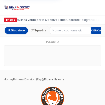
Casalguidi, linea verde per la C1: arriva Fabio Ceccarelli
•
Italgronda Futsal P
NEWS
Cerca giocatore
Giocatore
Squadra
CERCA
PUBBLICITÀ
Home
/
Primera Division (Esp)
/
Ribera Navarra