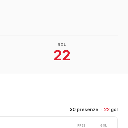
GOL
22
30
presenze
·
22
gol
PRES.
GOL