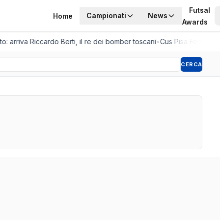
Futsal
Campionati
News
Home
Awards
o: arriva Riccardo Berti, il re dei bomber toscani
•
Cus Pisa Femminile,
CERCA