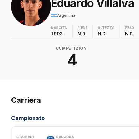
Eduardo Villalva
Argentina
NASCITA
PIEDE
ALTEZZA
PESO
1993
N.D.
N.D.
N.D.
COMPETIZIONI
4
Carriera
Campionato
STAGIONE
SQUADRA