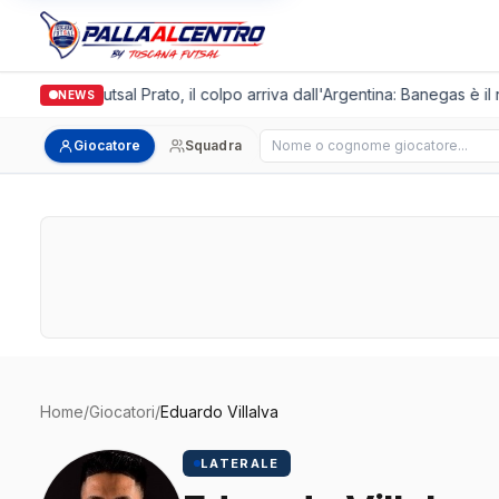
Italgronda Futsal Prato, il colpo arriva dall'Argentina: Banegas è il
NEWS
Cerca giocatore
Giocatore
Squadra
Home
/
Giocatori
/
Eduardo Villalva
LATERALE