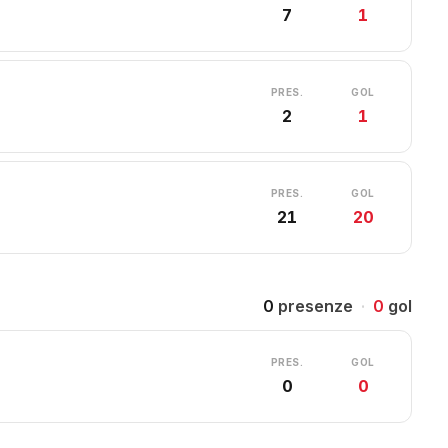
7
1
PRES.
GOL
2
1
PRES.
GOL
21
20
0
presenze
·
0
gol
PRES.
GOL
0
0