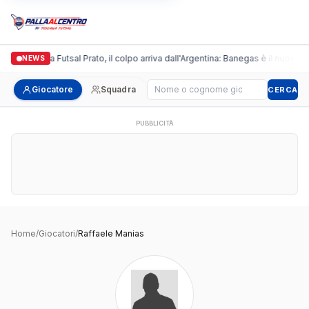
Italgronda Futsal Prato, il colpo arriva dall'Argentina: Banegas è il nuovo l
NEWS
Cerca giocatore
Giocatore
Squadra
CERCA
PUBBLICITÀ
Home
/
Giocatori
/
Raffaele Manias