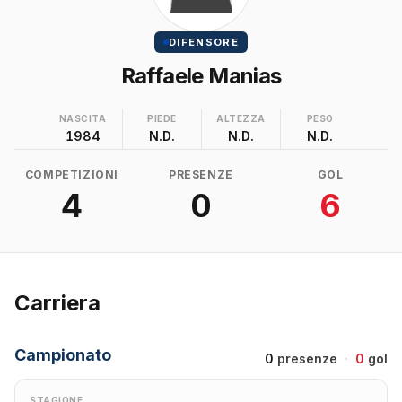
DIFENSORE
Raffaele Manias
NASCITA
PIEDE
ALTEZZA
PESO
1984
N.D.
N.D.
N.D.
COMPETIZIONI
PRESENZE
GOL
4
0
6
Carriera
Campionato
0
presenze
·
0
gol
STAGIONE