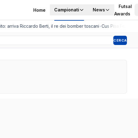
Futsal
Campionati
News
Home
Awards
to: arriva Riccardo Berti, il re dei bomber toscani
•
Cus Pisa Femminile
CERCA