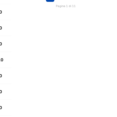
Pagina 1 di 11
0
0
0
10
0
0
0