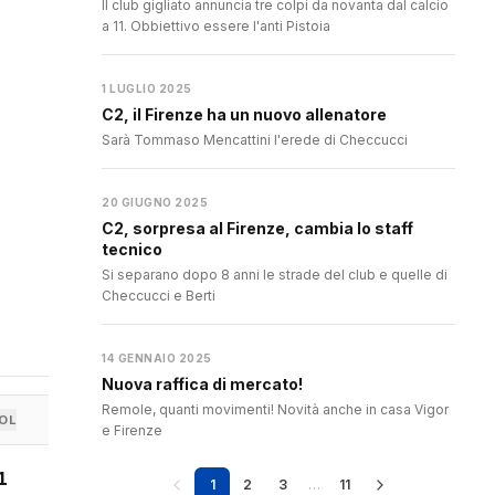
Il club gigliato annuncia tre colpi da novanta dal calcio
a 11. Obbiettivo essere l'anti Pistoia
1 LUGLIO 2025
C2, il Firenze ha un nuovo allenatore
Sarà Tommaso Mencattini l'erede di Checcucci
20 GIUGNO 2025
C2, sorpresa al Firenze, cambia lo staff
tecnico
Si separano dopo 8 anni le strade del club e quelle di
Checcucci e Berti
14 GENNAIO 2025
Nuova raffica di mercato!
Remole, quanti movimenti! Novità anche in casa Vigor
OL
e Firenze
1
1
2
3
…
11