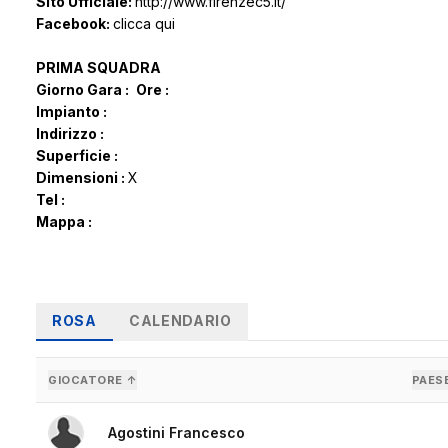
Sito Ufficiale:
http://www.firenzec5.it/
Facebook:
clicca qui
PRIMA SQUADRA
Giorno Gara :
Ore :
Impianto :
Indirizzo :
Superficie :
Dimensioni :
X
Tel :
Mappa :
ROSA
CALENDARIO
GIOCATORE ↑
PAES
Agostini Francesco