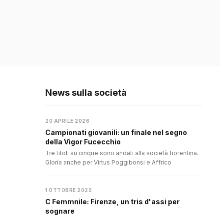
News sulla società
20 APRILE 2026
Campionati giovanili: un finale nel segno
della Vigor Fucecchio
Tre titoli su cinque sono andati alla società fiorentina.
Gloria anche per Virtus Poggibonsi e Affrico
1 OTTOBRE 2025
C Femmnile: Firenze, un tris d'assi per
sognare