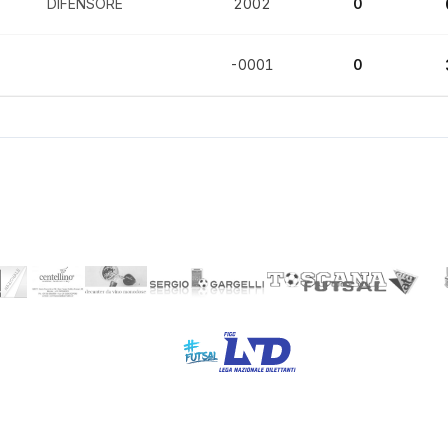
DIFENSORE
2002
0
-0001
0