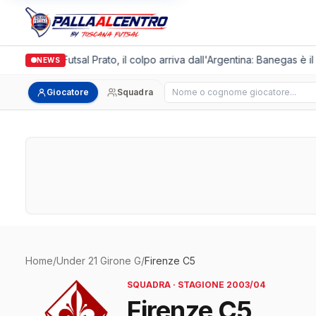
Italgronda Futsal Prato, il colpo arriva dall'Argentina: Banegas è il
NEWS
Cerca giocatore
Giocatore
Squadra
Home
/
Under 21 Girone G
/
Firenze C5
SQUADRA · STAGIONE 2003/04
Firenze C5