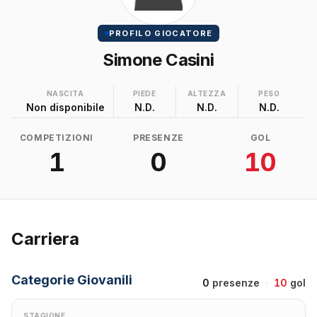
PROFILO GIOCATORE
Simone Casini
NASCITA
PIEDE
ALTEZZA
PESO
Non disponibile
N.D.
N.D.
N.D.
COMPETIZIONI
PRESENZE
GOL
1
0
10
Carriera
Categorie Giovanili
0
presenze
·
10
gol
STAGIONE