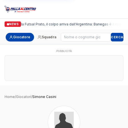
Italgronda Futsal Prato, il colpo arriva dall'Argentina: Banegas è il nuovo 
NEWS
Cerca giocatore
Giocatore
Squadra
CERCA
PUBBLICITÀ
Home
/
Giocatori
/
Simone Casini