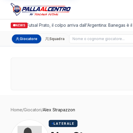
Italgronda Futsal Prato, il colpo arriva dall'Argentina: Banegas è i
NEWS
Cerca giocatore
Giocatore
Squadra
Home
/
Giocatori
/
Alex Strapazzon
LATERALE