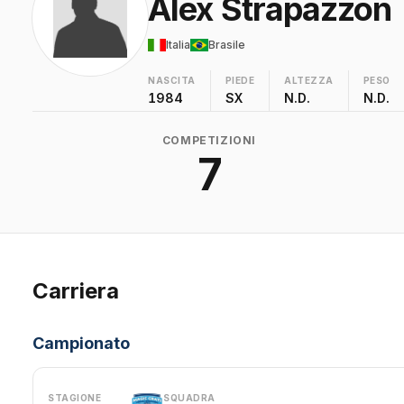
Alex Strapazzon
Italia
Brasile
NASCITA
PIEDE
ALTEZZA
PESO
1984
SX
N.D.
N.D.
COMPETIZIONI
7
Carriera
Campionato
STAGIONE
SQUADRA