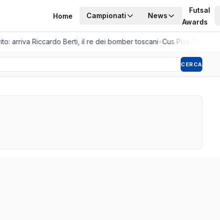
Futsal
Campionati
News
Home
Awards
to: arriva Riccardo Berti, il re dei bomber toscani
•
Cus Pisa Femminile
CERCA