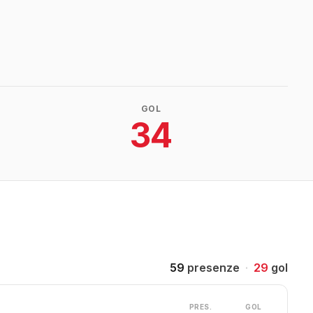
GOL
34
59
presenze
·
29
gol
PRES.
GOL