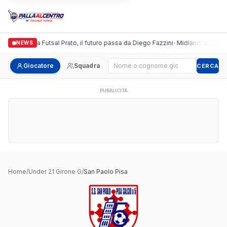
Italgronda Futsal Prato, il futuro passa da Diego Fazzini
•
Midland, doppio co
NEWS
Cerca giocatore
Giocatore
Squadra
CERCA
PUBBLICITÀ
Home
/
Under 21 Girone G
/
San Paolo Pisa