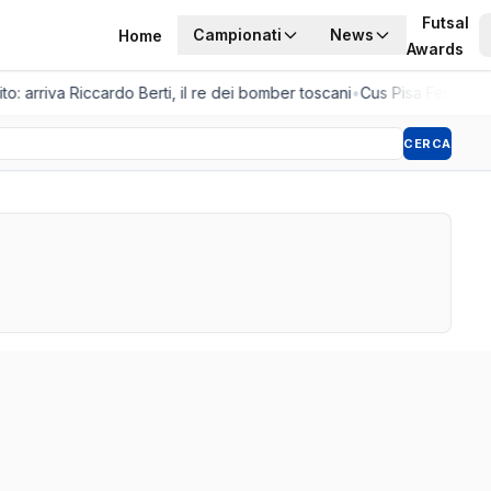
Futsal
Campionati
News
Home
Awards
o: arriva Riccardo Berti, il re dei bomber toscani
•
Cus Pisa Femminile
CERCA