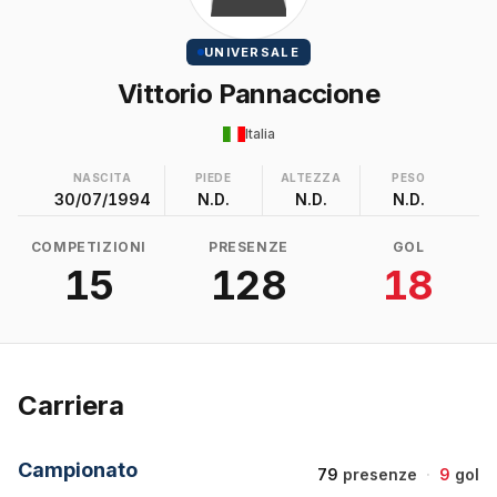
UNIVERSALE
Vittorio Pannaccione
Italia
NASCITA
PIEDE
ALTEZZA
PESO
30/07/1994
N.D.
N.D.
N.D.
COMPETIZIONI
PRESENZE
GOL
15
128
18
Carriera
Campionato
79
presenze
·
9
gol