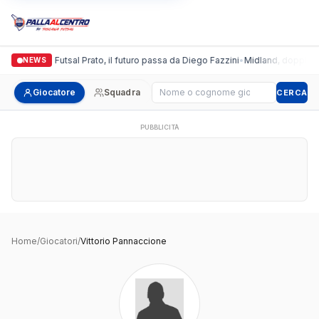
Italgronda Futsal Prato, il futuro passa da Diego Fazzini
•
Midland, doppio col
NEWS
Cerca giocatore
Giocatore
Squadra
CERCA
PUBBLICITÀ
Home
/
Giocatori
/
Vittorio Pannaccione