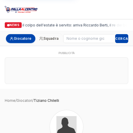
Arpi Nova, il colpo dell'estate è servito: arriva Riccardo Berti, il re dei bomb
NEWS
Cerca giocatore
Giocatore
Squadra
CERCA
PUBBLICITÀ
Home
/
Giocatori
/
Tiziano Chilelli