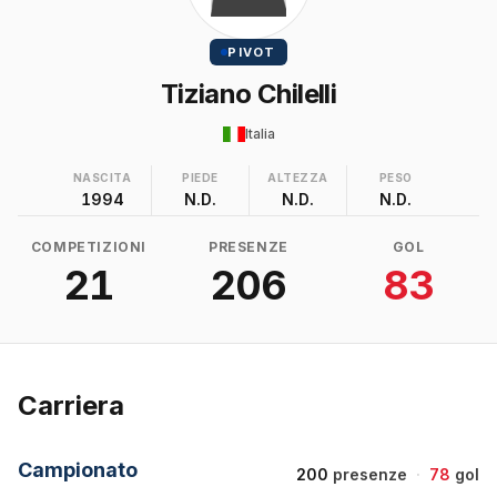
PIVOT
Tiziano Chilelli
Italia
NASCITA
PIEDE
ALTEZZA
PESO
1994
N.D.
N.D.
N.D.
COMPETIZIONI
PRESENZE
GOL
21
206
83
Carriera
Campionato
200
presenze
·
78
gol