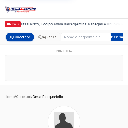
talgronda Futsal Prato, il colpo arriva dall'Argentina: Banegas è il nuovo leade
NEWS
Cerca giocatore
Giocatore
Squadra
CERCA
PUBBLICITÀ
Home
/
Giocatori
/
Omar Pasquariello