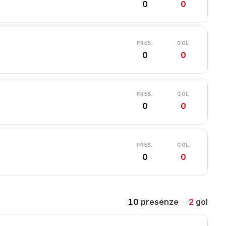
0
0
PRES.
GOL
0
0
PRES.
GOL
0
0
PRES.
GOL
0
0
10
presenze
·
2
gol