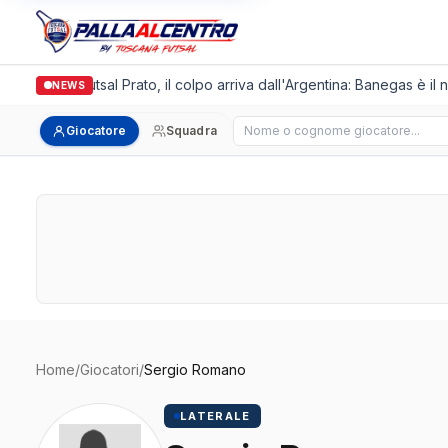
Italgronda Futsal Prato, il colpo arriva dall'Argentina: Banegas è il 
NEWS
Cerca giocatore
Giocatore
Squadra
Home
/
Giocatori
/
Sergio Romano
LATERALE