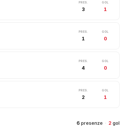
PRES.
GOL
3
1
PRES.
GOL
1
0
PRES.
GOL
4
0
PRES.
GOL
2
1
6
presenze
·
2
gol