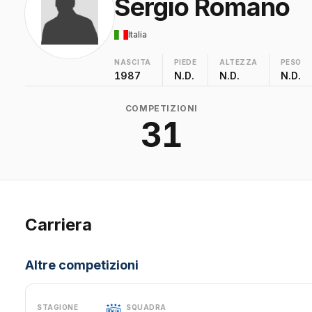
Sergio Romano
Italia
NASCITA
PIEDE
ALTEZZA
PESO
1987
N.D.
N.D.
N.D.
COMPETIZIONI
31
Carriera
Altre competizioni
STAGIONE
SQUADRA