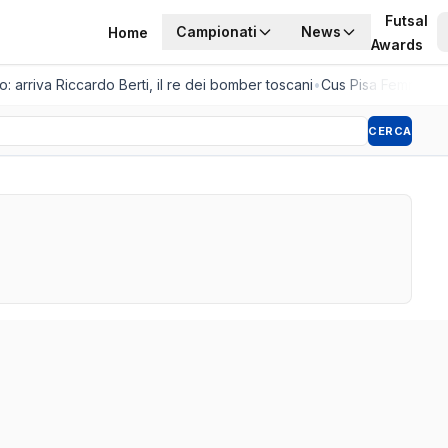
Futsal
Campionati
News
Home
Awards
: arriva Riccardo Berti, il re dei bomber toscani
•
Cus Pisa Femminile, 
CERCA