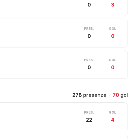
0
3
PRES.
GOL
0
0
PRES.
GOL
0
0
278
presenze
·
70
gol
PRES.
GOL
22
4