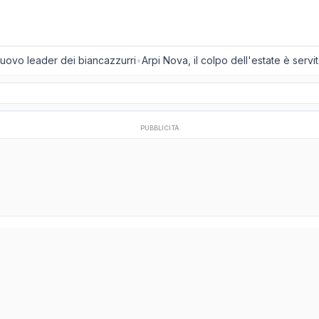
nuovo leader dei biancazzurri
•
Arpi Nova, il colpo dell'estate è servito
PUBBLICITÀ