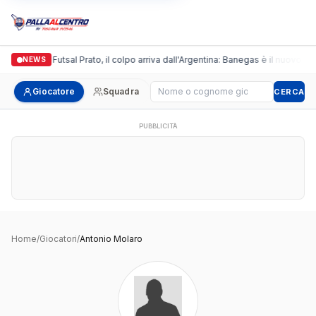
Italgronda Futsal Prato, il colpo arriva dall'Argentina: Banegas è il nuovo lea
NEWS
Cerca giocatore
Giocatore
Squadra
CERCA
PUBBLICITÀ
Home
/
Giocatori
/
Antonio Molaro