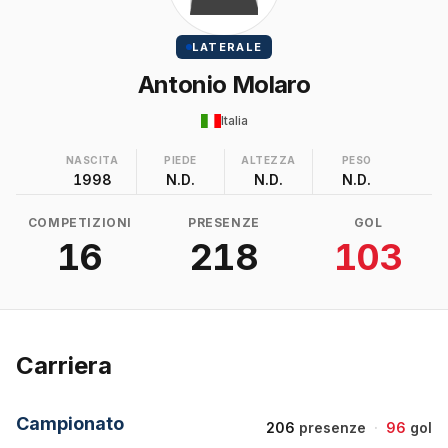
LATERALE
Antonio Molaro
Italia
NASCITA
PIEDE
ALTEZZA
PESO
1998
N.D.
N.D.
N.D.
COMPETIZIONI
PRESENZE
GOL
16
218
103
Carriera
Campionato
206
presenze
·
96
gol