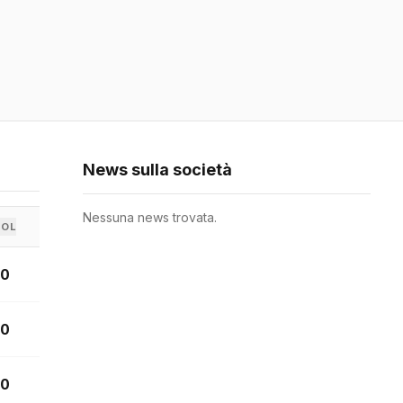
News sulla società
Nessuna news trovata.
GOL
0
0
0