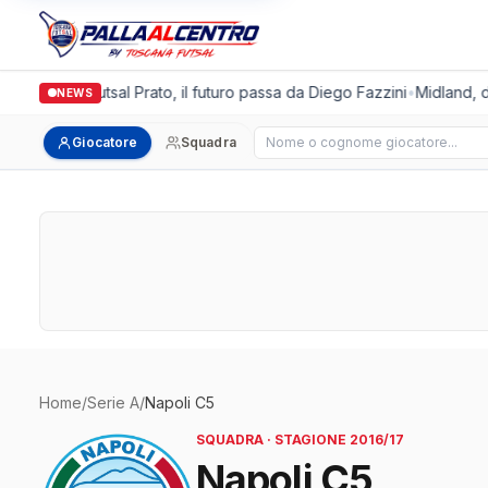
Italgronda Futsal Prato, il futuro passa da Diego Fazzini
•
Midland, do
NEWS
Cerca giocatore
Giocatore
Squadra
Home
/
Serie A
/
Napoli C5
SQUADRA · STAGIONE 2016/17
Napoli C5