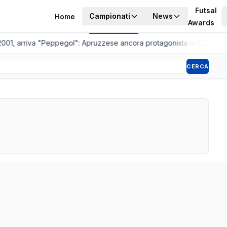
Futsal
Campionati
News
Home
Awards
2001, arriva "Peppegol": Apruzzese ancora protagonista in C2
•
Pistoi
CERCA