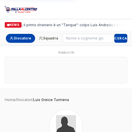
Casalguidi, il primo straniero è un "Tanque": colpo Luis Andrada per il debutt
NEWS
Cerca giocatore
Giocatore
Squadra
CERCA
PUBBLICITÀ
Home
/
Giocatori
/
Luis Greice Turmena