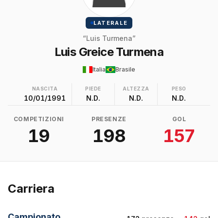
LATERALE
“Luis Turmena”
Luis Greice Turmena
Italia
Brasile
NASCITA
PIEDE
ALTEZZA
PESO
10/01/1991
N.D.
N.D.
N.D.
COMPETIZIONI
PRESENZE
GOL
19
198
157
Carriera
Campionato