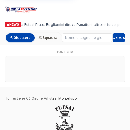
Italgronda Futsal Prato, Begliomini ritrova Panattoni: altro rinforzo per i bia
NEWS
Cerca giocatore
Giocatore
Squadra
CERCA
PUBBLICITÀ
Home
/
Serie C2 Girone A
/
Futsal Montelupo