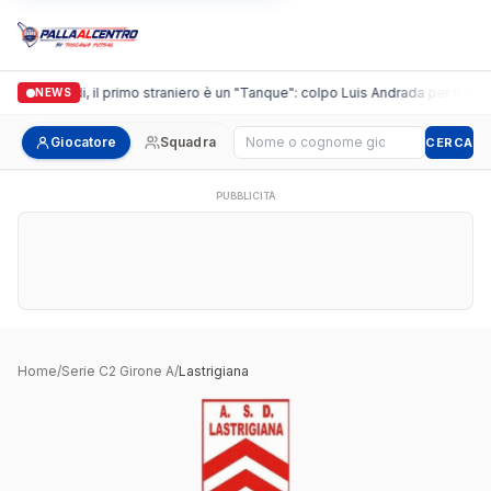
Casalguidi, il primo straniero è un "Tanque": colpo Luis Andrada per il debut
NEWS
Cerca giocatore
Giocatore
Squadra
CERCA
PUBBLICITÀ
Home
/
Serie C2 Girone A
/
Lastrigiana