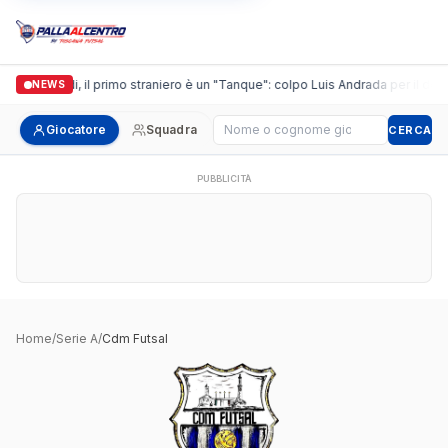
Casalguidi, il primo straniero è un "Tanque": colpo Luis Andrada per il debut
NEWS
Cerca giocatore
Giocatore
Squadra
CERCA
PUBBLICITÀ
Home
/
Serie A
/
Cdm Futsal