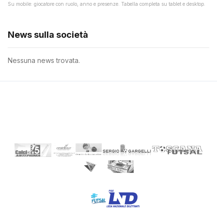
Su mobile: giocatore con ruolo, anno e presenze. Tabella completa su tablet e desktop.
News sulla società
Nessuna news trovata.