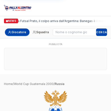
Italgronda Futsal Prato, il colpo arriva dall'Argentina: Banegas è il nuovo l
NEWS
Cerca giocatore
Giocatore
Squadra
CERCA
PUBBLICITÀ
Home
/
World Cup Guatemala 2000
/
Russia