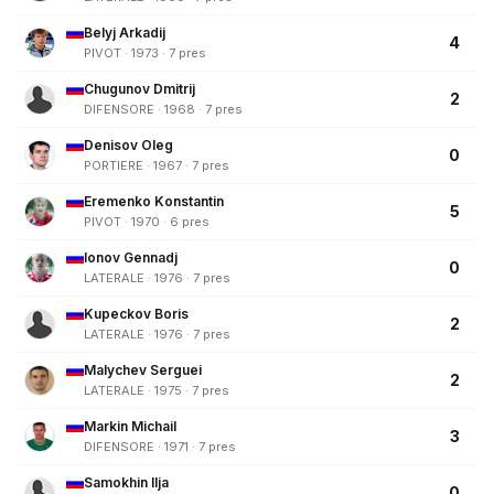
Belyj Arkadij
4
PIVOT · 1973 · 7 pres
Chugunov Dmitrij
2
DIFENSORE · 1968 · 7 pres
Denisov Oleg
0
PORTIERE · 1967 · 7 pres
Eremenko Konstantin
5
PIVOT · 1970 · 6 pres
Ionov Gennadj
0
LATERALE · 1976 · 7 pres
Kupeckov Boris
2
LATERALE · 1976 · 7 pres
Malychev Serguei
2
LATERALE · 1975 · 7 pres
Markin Michail
3
DIFENSORE · 1971 · 7 pres
Samokhin Ilja
0