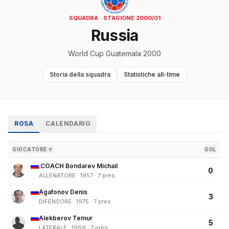
SQUADRA · STAGIONE 2000/01
Russia
World Cup Guatemala 2000
Storia della squadra
Statistiche all-time
ROSA
CALENDARIO
GIOCATORE ↑
GOL
.COACH Bondarev Michail
0
ALLENATORE · 1957 · 7 pres
Agafonov Denis
3
DIFENSORE · 1975 · 7 pres
Alekberov Temur
5
LATERALE · 1969 · 7 pres