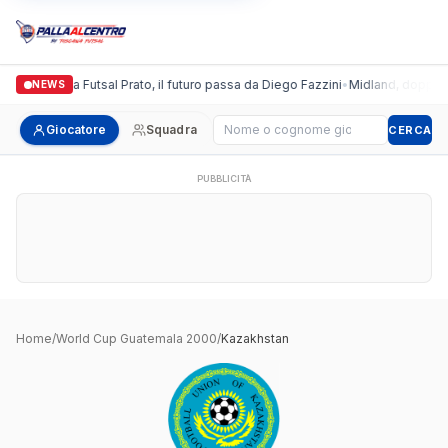
Italgronda Futsal Prato, il futuro passa da Diego Fazzini
•
Midland, doppio co
NEWS
Cerca giocatore
Giocatore
Squadra
CERCA
PUBBLICITÀ
Home
/
World Cup Guatemala 2000
/
Kazakhstan