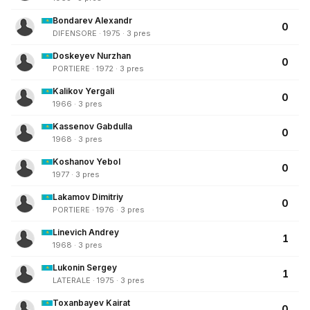
Bondarev Alexandr
0
DIFENSORE · 1975 · 3 pres
Doskeyev Nurzhan
0
PORTIERE · 1972 · 3 pres
Kalikov Yergali
0
1966 · 3 pres
Kassenov Gabdulla
0
1968 · 3 pres
Koshanov Yebol
0
1977 · 3 pres
Lakamov Dimitriy
0
PORTIERE · 1976 · 3 pres
Linevich Andrey
1
1968 · 3 pres
Lukonin Sergey
1
LATERALE · 1975 · 3 pres
Toxanbayev Kairat
0