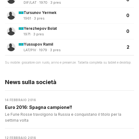
DIF/LAT · 1970 · 3 pres
Tursunov Yermek
0
1961 · 3 pres
Yerezhepov Bolat
0
1971 · 3 pres
Yussupov Ramil
2
LAT/PIV · 1979 · 3 pres
Su mobile: giocatore con ruolo, anno e presenze. Tabella completa su tablet e desktop.
News sulla società
14 FEBBRAIO 2016
Euro 2016: Spagna campione!!
Le Furie Rosse travolgono la Russia e conquistano il titolo per la
settima volta
12 FEBBRAIO 2016