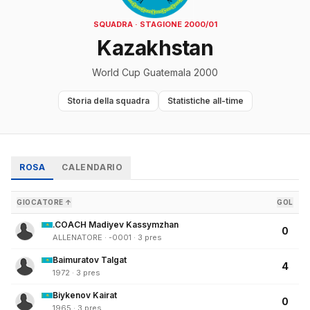
SQUADRA · STAGIONE 2000/01
Kazakhstan
World Cup Guatemala 2000
Storia della squadra
Statistiche all-time
ROSA
CALENDARIO
GIOCATORE ↑
GOL
.COACH Madiyev Kassymzhan
0
ALLENATORE · -0001 · 3 pres
Baimuratov Talgat
4
1972 · 3 pres
Biykenov Kairat
0
1965 · 3 pres