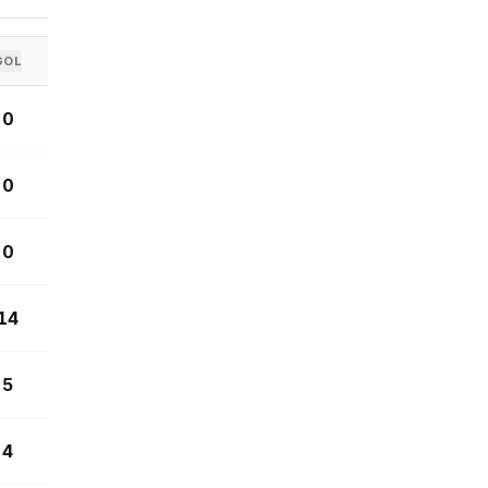
GOL
0
0
0
14
5
4