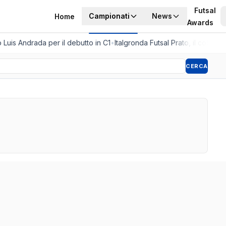
Futsal
Campionati
News
Home
Awards
Luis Andrada per il debutto in C1
•
Italgronda Futsal Prato, il colpo ar
CERCA