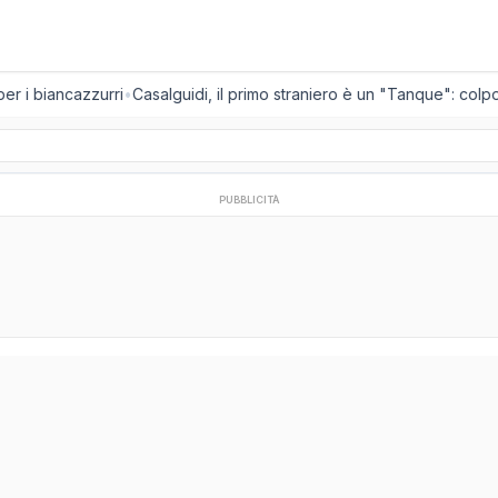
er i biancazzurri
•
Casalguidi, il primo straniero è un "Tanque": colpo 
PUBBLICITÀ