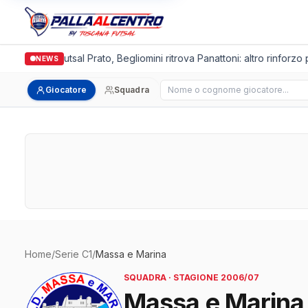
Italgronda Futsal Prato, Begliomini ritrova Panattoni: altro rinforzo p
NEWS
Cerca giocatore
Giocatore
Squadra
Home
/
Serie C1
/
Massa e Marina
SQUADRA · STAGIONE 2006/07
Massa e Marina