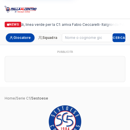
Casalguidi, linea verde per la C1: arriva Fabio Ceccarelli
•
Italgronda Futsal P
NEWS
Cerca giocatore
Giocatore
Squadra
CERCA
PUBBLICITÀ
Home
/
Serie C1
/
Sestoese