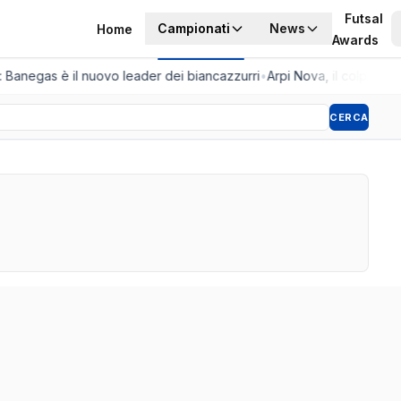
Futsal
Campionati
News
Home
Awards
a: Banegas è il nuovo leader dei biancazzurri
•
Arpi Nova, il colpo dell'
CERCA