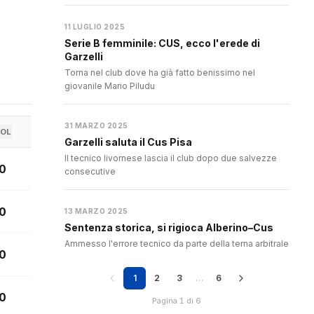
11 LUGLIO 2025
Serie B femminile: CUS, ecco l'erede di
Garzelli
Torna nel club dove ha già fatto benissimo nel
giovanile Mario Piludu
31 MARZO 2025
OL
Garzelli saluta il Cus Pisa
Il tecnico livornese lascia il club dopo due salvezze
0
consecutive
0
13 MARZO 2025
Sentenza storica, si rigioca Alberino–Cus
Ammesso l'errore tecnico da parte della terna arbitrale
0
1
2
3
…
6
0
Pagina 1 di 6