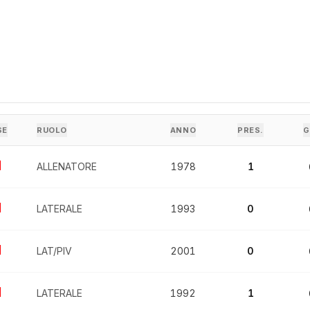
SE
RUOLO
ANNO
PRES.
G
ALLENATORE
1978
1
LATERALE
1993
0
LAT/PIV
2001
0
LATERALE
1992
1