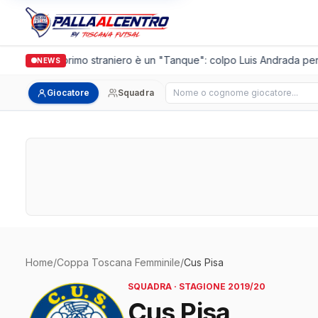
asalguidi, il primo straniero è un "Tanque": colpo Luis Andrada per i
NEWS
Cerca giocatore
Giocatore
Squadra
Home
/
Coppa Toscana Femminile
/
Cus Pisa
SQUADRA · STAGIONE 2019/20
Cus Pisa